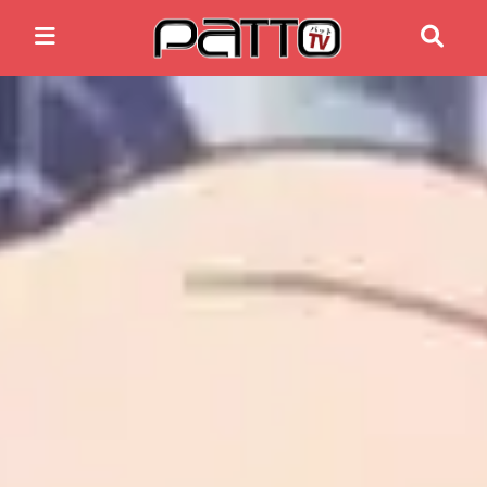
Home
Anime News
Spiele News
Reviews
Previews
Gaming-Eventkalender