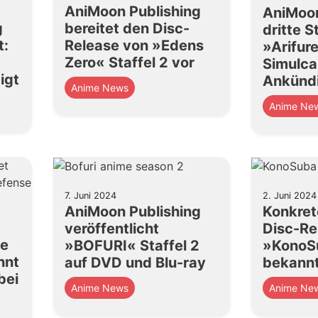
AniMoon Publishing
AniMoon
g
bereitet den Disc-
dritte S
t:
Release von »Edens
»Arifur
Zero« Staffel 2 vor
Simulca
igt
Ankünd
Anime News
Anime Ne
7. Juni 2024
2. Juni 2024
AniMoon Publishing
Konkret
veröffentlicht
Disc-Re
te
»BOFURI« Staffel 2
»KonoSu
nnt
auf DVD und Blu-ray
bekann
bei
Anime News
Anime Ne