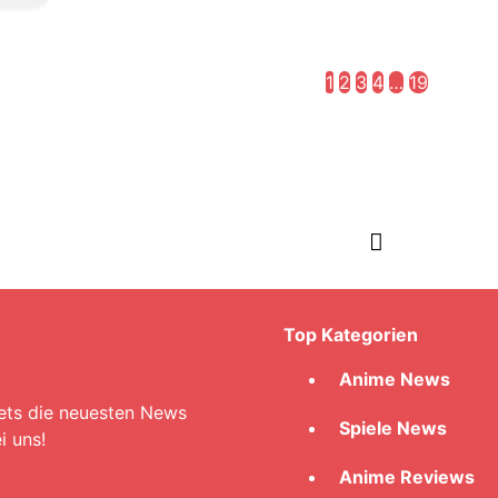
1
2
3
4
…
19
Top Kategorien
Anime News
Spiele News
i uns!
Anime Reviews