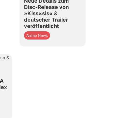
Neue Details zum
Disc-Release von
»Kiss×sis« &
deutscher Trailer
veröffentlicht
Anime News
»A
dex