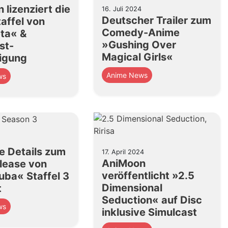
 lizenziert die
16. Juli 2024
Deutscher Trailer zum
taffel von
Comedy-Anime
eta« &
»Gushing Over
st-
Magical Girls«
igung
Anime News
ws
e Details zum
17. April 2024
AniMoon
lease von
veröffentlicht »2.5
ba« Staffel 3
Dimensional
t
Seduction« auf Disc
ws
inklusive Simulcast