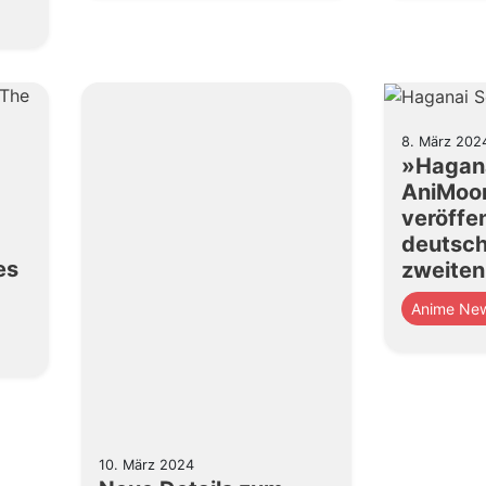
8. März 202
»Hagana
AniMoo
veröffen
deutsch
es
zweiten
Anime Ne
10. März 2024