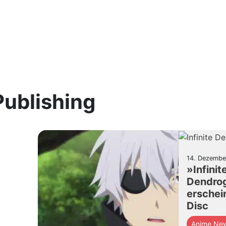
ublishing
14. Dezembe
»Infinit
Dendro
erschei
Disc
Anime Ne