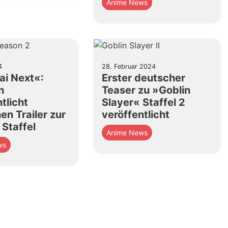
Anime News
4
28. Februar 2024
i Next«:
Erster deutscher
n
Teaser zu »Goblin
tlicht
Slayer« Staffel 2
en Trailer zur
veröffentlicht
 Staffel
Anime News
ws