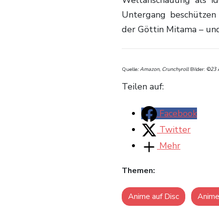
Weltanschauung als id
Untergang beschützen 
der Göttin Mitama – und
Quelle
: Amazon, Crunchyroll
Bilder:
©
23 
Teilen auf:
Facebook
Twitter
Mehr
Themen:
Anime auf Disc
Anim