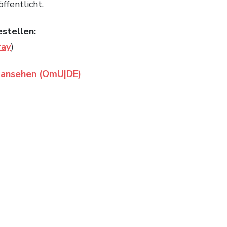
ffentlicht.
estellen:
ray
)
l ansehen (OmU|DE)