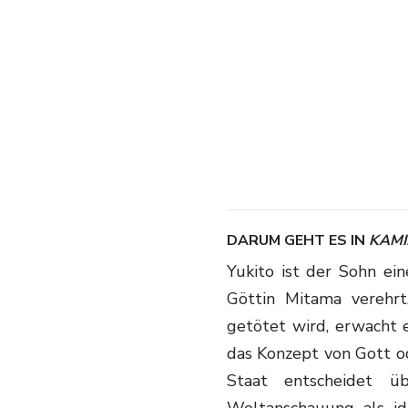
DARUM GEHT ES IN
KAMI
Yukito ist der Sohn eines fragwürdigen Sektenführers, der die mysteriöse
Göttin Mitama verehrt
getötet wird, erwacht e
das Konzept von Gott ode
Staat entscheidet ü