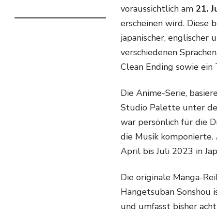
voraussichtlich am
21. J
erscheinen wird. Diese b
japanischer, englischer 
verschiedenen Sprachen.
Clean Ending sowie ein T
Die Anime-Serie, basierend auf dem gleichnamigen Manga, entstand beu
Studio Palette unter de
war persönlich für die 
die Musik komponierte.
April bis Juli 2023 in Ja
Die originale Manga-Reihe von Aoi Akashiro und dem Illustrator
Hangetsuban Sonshou ist
und umfasst bisher acht