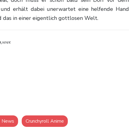
eal, doch muss er schon bald sein Dorf vor dem
und erhält dabei unerwartet eine helfende Hand
 das in einer eigentlich gottlosen Welt.
A,H/H/K
e News
Crunchyroll Anime