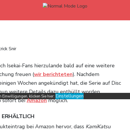
rick Snir
ch Isekai-Fans hierzulande bald auf eine weitere
chung freuen (
wir berichteten
). Nachdem
 einigen Wochen angekündigt hat, die Serie auf Disc
 nun weitere Details dazu enthüllt worden.
Einstellungen
Einwilligungen, klicken Sie hier:
 sofort bei
Amazon
möglich.
I ERHÄLTLICH
dukteintrag bei Amazon hervor, dass
KamiKatsu