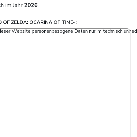
ch im Jahr
2026
.
 OF ZELDA: OCARINA OF TIME
«:
eb dieser Website personenbezogene Daten nur im technisch unbe