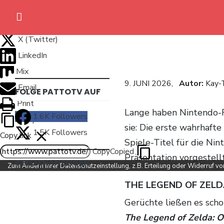
Share via
Facebook
X (Twitter)
Home
LinkedIn
Anime News
Mix
9. JUNI 2026,
Autor:
Kay-
Email
FOLGE PATTOTV AUF
Spiele News
Print
Lange haben Nintendo-
1.6K
Followers
Reviews
Copy Link
sie: Die erste wahrhafte
1.5K
Followers
Copy link
Previews
Spiele-Titel für die Ni
Copy
Copied
Präsentation vorgestellt
STELLENANZEIGEN
Gaming-Eventkalender
Zum Ändern Ihrer Datenschutzeinstellung, z.B. Erteilung oder Widerruf von 
THE LEGEND OF ZELD
TV-Programm
Gerüchte ließen es sch
The Legend of Zelda: O