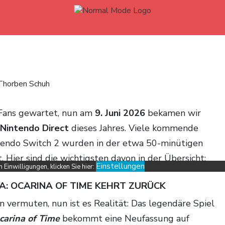
Thorben Schuh
Fans gewartet, nun am
9. Juni 2026
bekamen wir
Nintendo Direct
dieses Jahres. Viele kommende
ntendo Switch 2 wurden in der etwa 50-minütigen
. Hier sind die wichtigsten davon in der Übersicht:
Einstellungen
Einwilligungen, klicken Sie hier:
A: OCARINA OF TIME KEHRT ZURÜCK
on vermuten, nun ist es Realität: Das legendäre Spiel
carina of Time
bekommt eine Neufassung auf