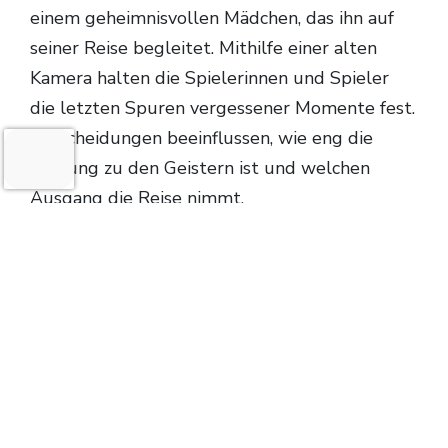
einem geheimnisvollen Mädchen, das ihn auf
seiner Reise begleitet. Mithilfe einer alten
Kamera halten die Spielerinnen und Spieler
die letzten Spuren vergessener Momente fest.
Entscheidungen beeinflussen, wie eng die
Bindung zu den Geistern ist und welchen
Ausgang die Reise nimmt.
Das atmosphärische Abenteuer erscheint
weiterhin im
Herbst 2025
, neben PC nun auch
für die Switch 1 und 2.
TRAILER ZU »OPUS: PRISM PEAK«: