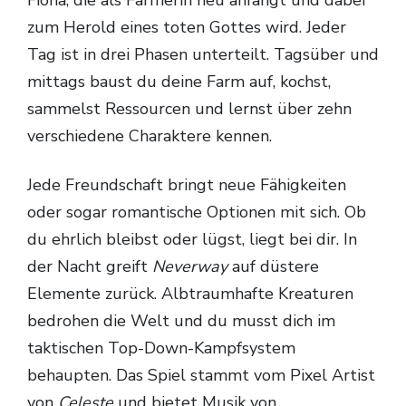
Fiona, die als Farmerin neu anfängt und dabei
zum Herold eines toten Gottes wird. Jeder
Tag ist in drei Phasen unterteilt. Tagsüber und
mittags baust du deine Farm auf, kochst,
sammelst Ressourcen und lernst über zehn
verschiedene Charaktere kennen.
Jede Freundschaft bringt neue Fähigkeiten
oder sogar romantische Optionen mit sich. Ob
du ehrlich bleibst oder lügst, liegt bei dir. In
der Nacht greift
Neverway
auf düstere
Elemente zurück. Albtraumhafte Kreaturen
bedrohen die Welt und du musst dich im
taktischen Top-Down-Kampfsystem
behaupten. Das Spiel stammt vom Pixel Artist
von
Celeste
und bietet Musik von