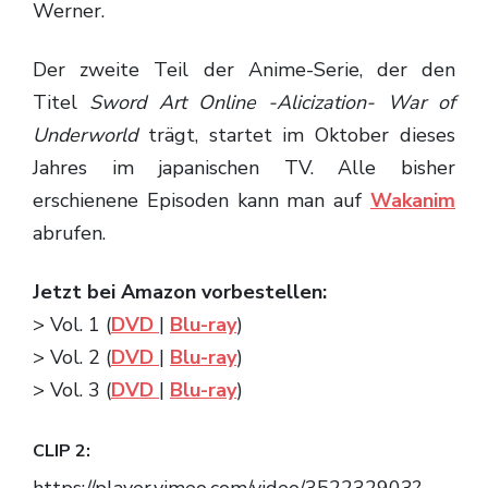
Werner.
Der zweite Teil der Anime-Serie, der den
Titel
Sword Art Online -Alicization- War of
Underworld
trägt, startet im Oktober dieses
Jahres im japanischen TV. Alle bisher
erschienene Episoden kann man auf
Wakanim
abrufen.
Jetzt bei Amazon vorbestellen:
> Vol. 1 (
DVD
|
Blu-ray
)
> Vol. 2 (
DVD
|
Blu-ray
)
> Vol. 3 (
DVD
|
Blu-ray
)
CLIP 2:
https://player.vimeo.com/video/352232903?