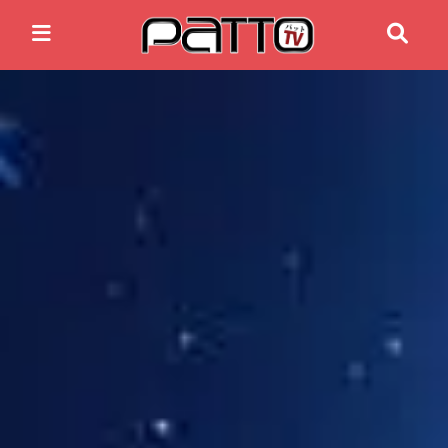
Home
Anime News
Spiele News
Reviews
Previews
Gaming-Eventkalender