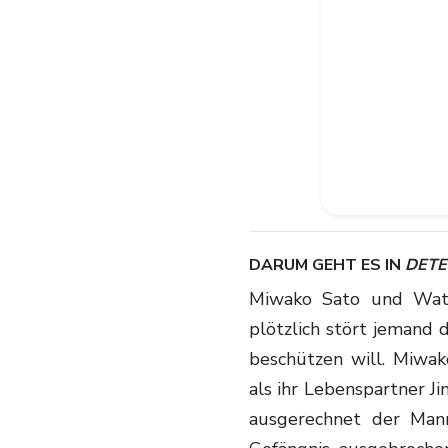
DARUM GEHT ES IN
DETE
Miwako Sato und Wataru Takagi wollen sich das Ja-Wort geben, doch
plötzlich stört jemand 
beschützen will. Miwako
als ihr Lebenspartner 
ausgerechnet der Mann