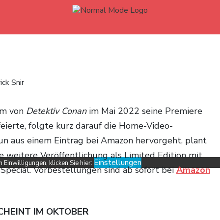
ick Snir
lm von
Detektiv Conan
im Mai 2022 seine Premiere
feierte, folgte kurz darauf die Home-Video-
un aus einem Eintrag bei Amazon hervorgeht, plant
e weitere Veröffentlichung als Limited Edition mit
Einstellungen
Einwilligungen, klicken Sie hier:
pecial. Vorbestellungen sind ab sofort bei
Amazon
SCHEINT IM OKTOBER