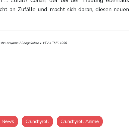
n … Zufall? Conan, der bei der Trauung ebenfalls
icht an Zufälle und macht sich daran, diesen neuen
sho Aoyama / Shogakukan • YTV • TMS 1996.
e News
Crunchyroll
Crunchyroll Anime