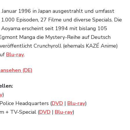
t Januar 1996 in Japan ausgestrahlt und umfasst
 1.000 Episoden, 27 Filme und diverse Specials. Die
Aoyama erscheint seit 1994 mit bislang 105
 Egmont Manga die Mystery-Reihe auf Deutsch
e veröffentlicht Crunchyroll (ehemals KAZÉ Anime)
auf
Blu-ray
.
 ansehen (DE)
ellen:
y
)
 Police Headquarters (
DVD
|
Blu-ray
)
lm + TV-Special (
DVD
|
Blu-ray
)