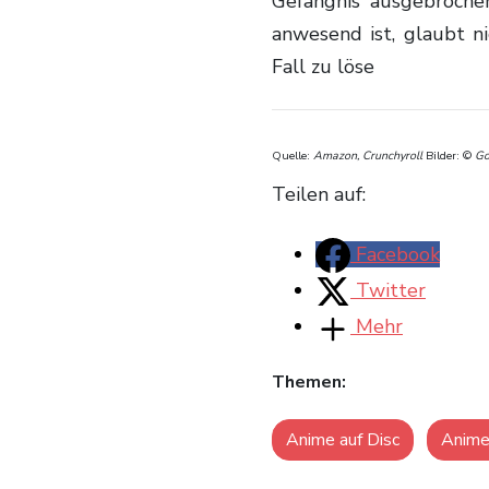
Gefängnis ausgebroche
anwesend ist, glaubt n
Fall zu löse
Quelle:
Amazon, Crunchyroll
Bilder:
©
Go
Teilen auf:
Facebook
Twitter
Mehr
Themen:
Anime auf Disc
Anim