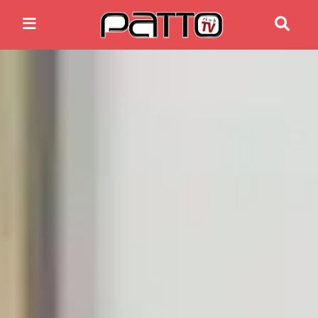
Home
Anime News
Spiele News
Reviews
Previews
Gaming-Eventkalender