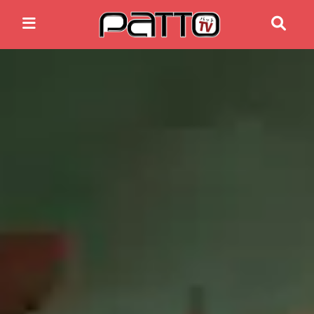
Home
Anime News
Spiele News
Reviews
Previews
Gaming-Eventkalender