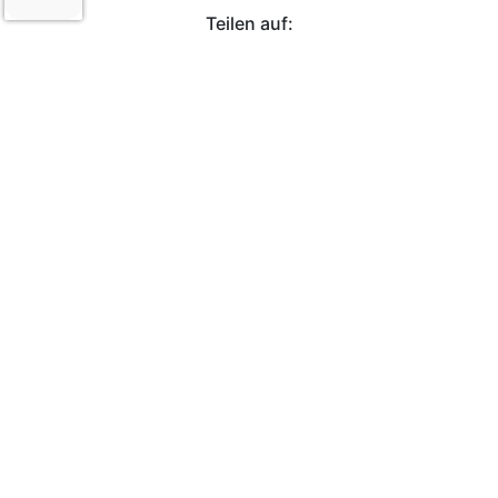
Teilen auf:
Facebook
Twitter
Mehr
PRO
Schiffswartung macht Spaß
Tolle H. P. Lovecraft-Atmosphäre
CONTRA
Wenig Inhalt zum Early-Access-Start