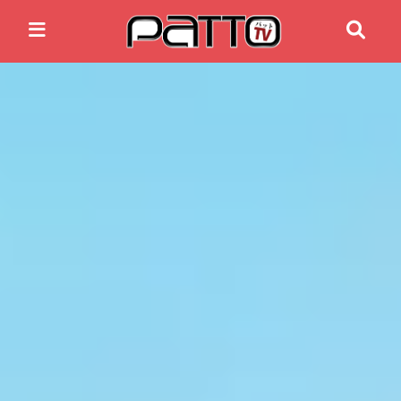
Home
Anime News
Spiele News
Reviews
Previews
Gaming-Eventkalender