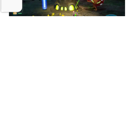
Als besonderes Bonbon enthält das Spiel
sogar ein Mini-Remake von
Pikmin 1
, in dem
wir mit Olimar erneut seine 30 Raumschiffteile
zusammensuchen können. Die schiere Vielfalt
und Fülle an Inhalten garantieren
stundenlangen Spielspaß.
Pikmin 4
ist seit
dem 21. Juli 2023 für Nintendo Switch zum
Preis von 59,99 EUR (UVP) erhältlich.
Wer sich noch nicht sicher ist, ob er das Spiel