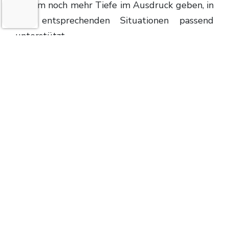
diesem noch mehr Tiefe im Ausdruck geben, in
den entsprechenden Situationen passend
unterstützt.
FAZIT
Der Anime konnte voll und ganz überzeugen.
Die Bilder sind hell, lebendig und optisch sehr
hochwertig. Dabei werden die Szenen immer
wieder von passenden Soundtracks
unterstützt und vertieft. Das Charakterdesign
ist sehr ansprechend, und die Story simpel und
überzeugend. Generell ist der Anime sehr