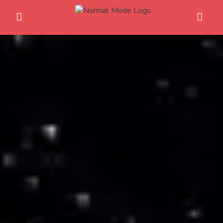
Home
Anime News
Spiele News
Reviews
Previews
Gaming-Eventkalender