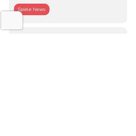
Spiele News
9. Juni 2026
Die Nintendo Direct vom 9. Juni
2026 – Hier sind die Highlights