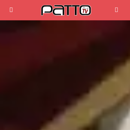
Home
Anime News
Spiele News
Reviews
Previews
Gaming-Eventkalender