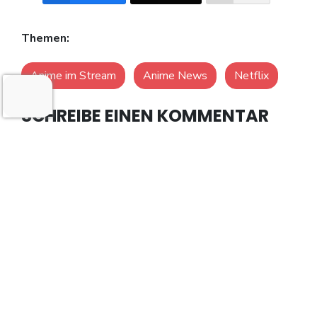
Themen:
Anime im Stream
Anime News
Netflix
SCHREIBE EINEN KOMMENTAR
Deine E-Mail-Adresse wird nicht veröffentlicht.
Erforderliche Felder sind mit
*
markiert
Name
*
Email
*
Kommentar