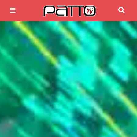
Home
Anime News
Spiele News
Reviews
Previews
Gaming-Eventkalender