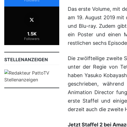
Followers
Das erste Volume, mit den ersten sechs Episoden, erscheint voraussichtlich
am 19. August 2019 mit
und Blu-ray. Zudem gibt
1.5K
ein Poster und einen 
Followers
restlichen sechs Episode
Die zwölfteilige zweite 
STELLENANZEIGEN
unter der Regie von Te
haben Yasuko Kobayashi
geschrieben, während 
Animation Director fung
erste Staffel und einig
derzeit auch die zweite Hä
Jetzt Staffel 2 bei Ama