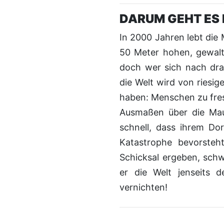
DARUM GEHT ES 
In 2000 Jahren lebt die Menschheit – oder das, was davon übrig ist – hinter
50 Meter hohen, gewalti
doch wer sich nach dra
die Welt wird von riesig
haben: Menschen zu fres
Ausmaßen über die Mau
schnell, dass ihrem Do
Katastrophe bevorsteh
Schicksal ergeben, schw
er die Welt jenseits 
vernichten!