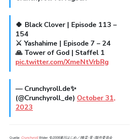
🍀 Black Clover | Episode 113 –
154
⚔️ Yashahime | Episode 7 – 24
🙏 Tower of God | Staffel 1
pic.twitter.com/XmeNtVrbRg
— Crunchyroll.de✨
(@Crunchyroll_de)
October 31,
2023
Quelle:
Crunchyroll
Bilder: ©
2008瀬川はじめ／[喰霊-零-]製作委員会