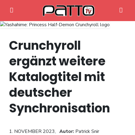
Crunchyroll
ergänzt weitere
Home
Katalogtitel mit
Anime News
deutscher
Spiele News
Synchronisation
Reviews
Previews
1. NOVEMBER 2023,
Autor:
Patrick Snir
Gaming-Eventkalender