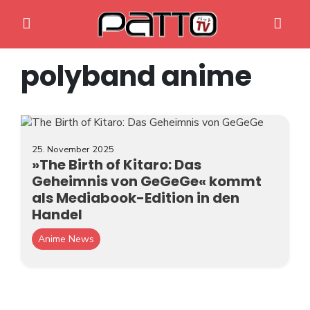
polyband anime
Home
25. November 2025
»The Birth of Kitaro: Das
Geheimnis von GeGeGe« kommt
Anime News
als Mediabook-Edition in den
Spiele News
Handel
Anime News
Reviews
Previews
Gaming-Eventkalender