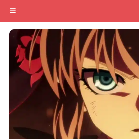
Home
Anime News
Spiele News
Reviews
Previews
Gaming-Eventkalender
TV-Programm