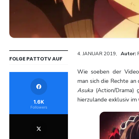
4. JANUAR 2019,
Autor:
FOLGE PATTOTV AUF
Wie soeben der Video-on-Demand-Anbieter Wakanim bekannt gab, hat
man sich die Rechte a
Asuka
(Action/Drama) 
hierzulande exklusiv im
1.6K
Followers