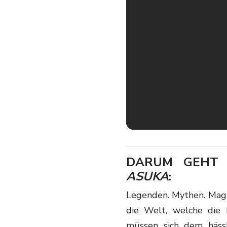
DARUM GEHT
ASUKA
:
Legenden. Mythen. Magie. Dank des wissenschaftlichen Fortschritts existiert
die Welt, welche die 
müssen sich dem häss