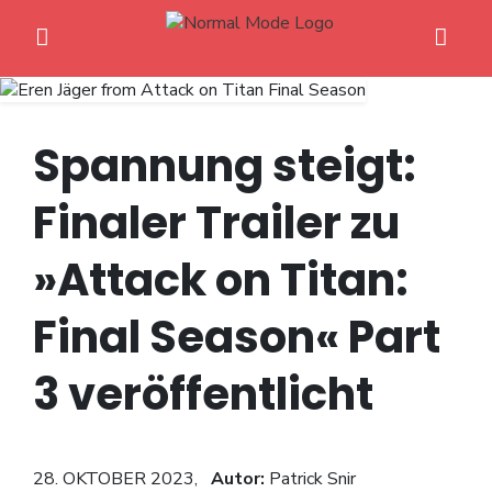
Spannung steigt:
Finaler Trailer zu
Home
»Attack on Titan:
Anime News
Final Season« Part
Spiele News
3 veröffentlicht
Reviews
Previews
28. OKTOBER 2023,
Autor:
Patrick Snir
Gaming-Eventkalender