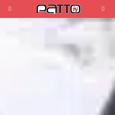
Home
Anime News
Spiele News
Reviews
Previews
Gaming-Eventkalender