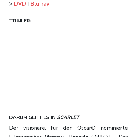
>
DVD
|
Blu-ray
TRAILER:
DARUM GEHT ES IN
SCARLET
:
Der visionäre, für den Oscar® nominierte
Filmemacher
Mamoru Hosoda
(„MIRAI – Das