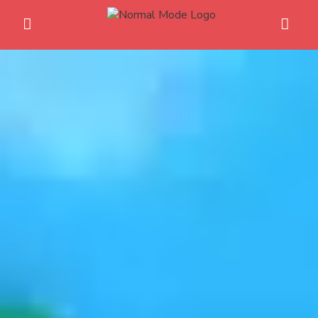
Home
Anime News
Spiele News
Reviews
Previews
Gaming-Eventkalender