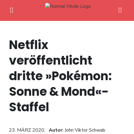
Netflix
veröffentlicht
Home
dritte »Pokémon:
Anime News
Sonne & Mond«-
Spiele News
Staffel
Reviews
Previews
23. MÄRZ 2020,
Autor:
John Viktor Schwab
Gaming-Eventkalender