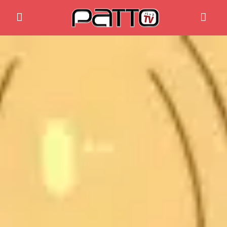
Home
Anime News
Spiele News
Reviews
Previews
Gaming-Eventkalender