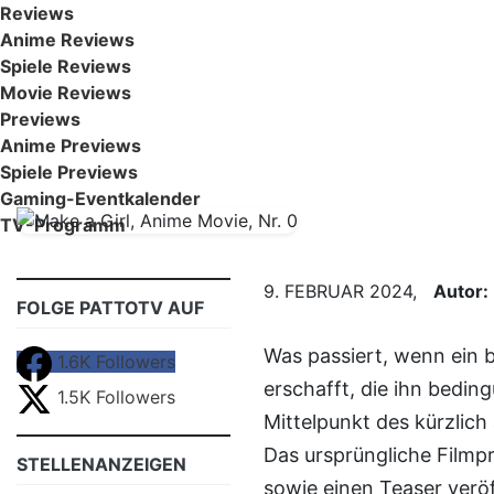
Reviews
Anime Reviews
Spiele Reviews
Movie Reviews
Previews
Anime Previews
Spiele Previews
Gaming-Eventkalender
TV-Programm
9. FEBRUAR 2024,
Autor:
FOLGE PATTOTV AUF
Was passiert, wenn ein brillanter Wissenschaftler sich eine Freundin
1.6K
Followers
erschafft, die ihn beding
1.5K
Followers
Mittelpunkt des kürzlic
Das ursprüngliche Filmpr
STELLENANZEIGEN
sowie einen Teaser veröf