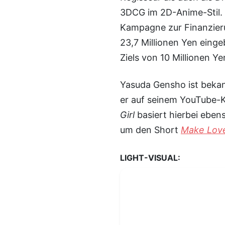
3DCG im 2D-Anime-Stil.
Kampagne zur Finanzieru
23,7 Millionen Yen eing
Ziels von 10 Millionen Ye
Yasuda Gensho ist bekannt für seine hochwertigen CGI-Anime-Shorts, die
er auf seinem YouTube-K
Girl
basiert hierbei eben
um den Short
Make Lov
LIGHT-VISUAL: