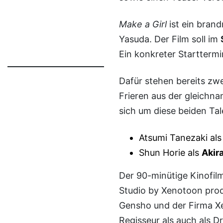
Make a Girl
ist ein bran
Yasuda. Der Film soll im
Ein konkreter Starttermi
Dafür stehen bereits zwei Sprecher des Films fest, darunter die Stimme von
Frieren aus der gleichn
sich um diese beiden Tal
Atsumi Tanezaki al
Shun Horie als
Akir
Der 90-minütige Kinofilm wird im eigens dafür gegründeten Yasuda Gensho
Studio by Xenotoon prod
Gensho und der Firma Xe
Regisseur als auch als D