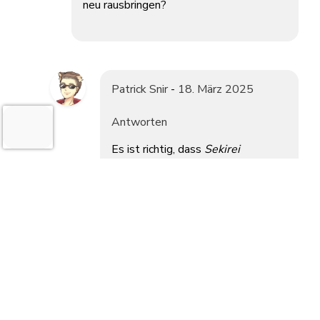
neu rausbringen?
Patrick Snir
-
18. März 2025
Antworten
Es ist richtig, dass
Sekirei
hierzulande bereits vor einiger Zeit
auf Blu-ray erschienen ist.
Allerdings ist die Serie teilweise
vergriffen und nicht mehr erhältlich.
🙂
SCHREIBE EINEN KOMMENTAR