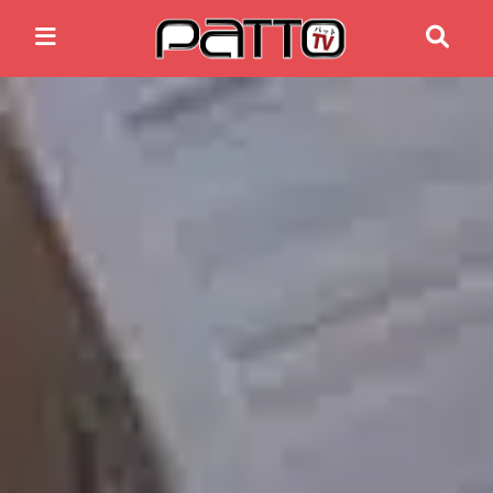
Home
Anime News
Spiele News
Reviews
Previews
Gaming-Eventkalender