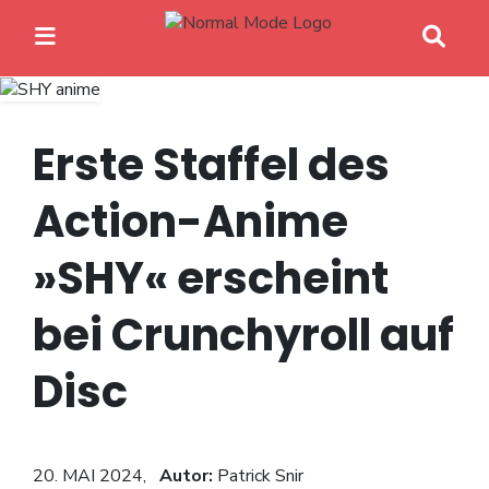
Erste Staffel des
Action-Anime
Home
»SHY« erscheint
Anime News
bei Crunchyroll auf
Spiele News
Disc
Reviews
Previews
20. MAI 2024,
Autor:
Patrick Snir
Gaming-Eventkalender