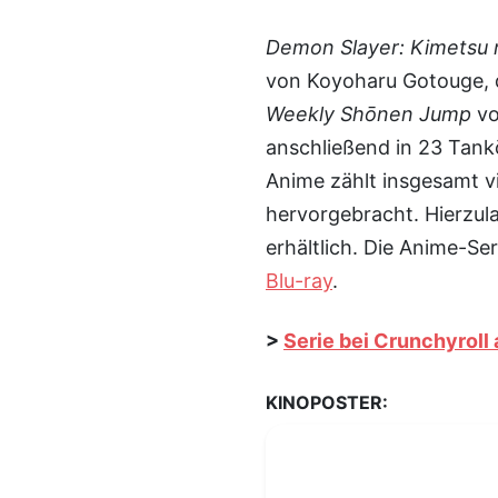
Demon Slayer: Kimetsu 
von Koyoharu Gotouge, 
Weekly Shōnen Jump
vo
anschließend in 23 Ta
Anime zählt insgesamt vi
hervorgebracht. Hierzula
erhältlich. Die Anime-Se
Blu-ray
.
>
Serie bei Crunchyrol
KINOPOSTER: