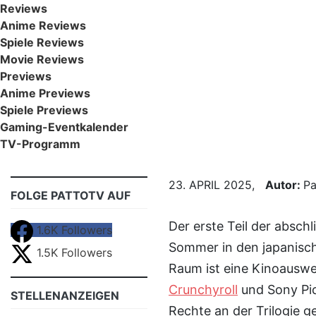
Reviews
Anime Reviews
Spiele Reviews
Movie Reviews
Previews
Anime Previews
Spiele Previews
Gaming-Eventkalender
TV-Programm
23. APRIL 2025,
Autor:
Pa
FOLGE PATTOTV AUF
Der erste Teil der absc
1.6K
Followers
Sommer in den japanisc
1.5K
Followers
Raum ist eine Kinoauswe
Crunchyroll
und Sony Pic
STELLENANZEIGEN
Rechte an der Trilogie ge