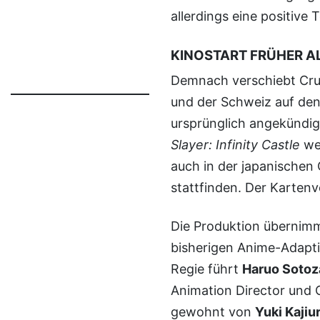
allerdings eine positive
KINOSTART FRÜHER A
Demnach verschiebt Crunchyroll den Kinostart in Deutschland, Österreich
und der Schweiz auf de
ursprünglich angekündig
Slayer: Infinity Castle
wer
auch in der japanischen 
stattfinden. Der Kartenv
Die Produktion übernim
bisherigen Anime-Adapt
Regie führt
Haruo Sotoz
Animation Director und 
gewohnt von
Yuki Kajiu