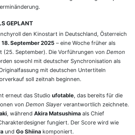
 Terminänderung.
LS GEPLANT
n
18. September 2025
– eine Woche früher als
t (25. September). Die Vorführungen von
Demon
den sowohl mit deutscher Synchronisation als
Originalfassung mit deutschen Untertiteln
orverkauf soll zeitnah beginnen.
mt erneut das Studio
ufotable
, das bereits für die
ionen von
Demon Slayer
verantwortlich zeichnete.
aki
, während
Akira Matsushima
als Chief
Charakterdesigner fungiert. Der Score wird wie
ra
und
Go Shiina
komponiert.