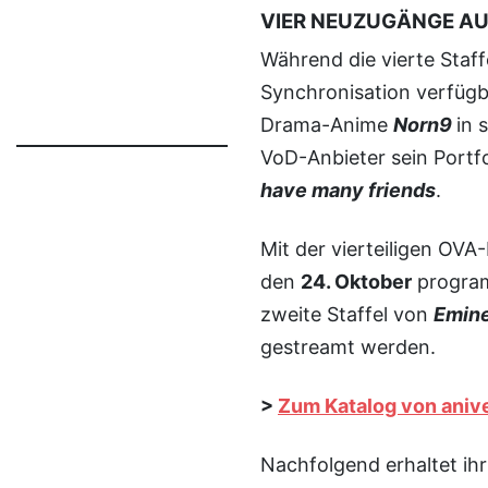
VIER NEUZUGÄNGE AU
Während die vierte Staf
Synchronisation verfügb
Drama-Anime
Norn9
in 
VoD-Anbieter sein Portf
have many friends
.
Mit der vierteiligen OV
den
24. Oktober
progra
zweite Staffel von
Emin
gestreamt werden.
>
Zum Katalog von aniv
Nachfolgend erhaltet ihr nochmal eine chronologische Übersicht aller