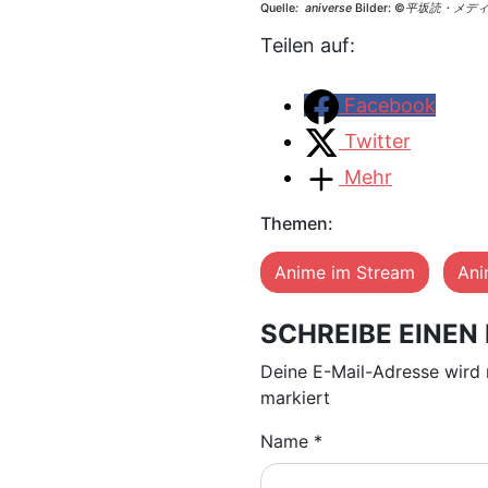
Quelle
: aniverse
Bilder:
©
平坂読・メデ
Teilen auf:
Facebook
Twitter
Mehr
Themen:
Anime im Stream
An
SCHREIBE EINE
Deine E-Mail-Adresse wird 
markiert
Name
*