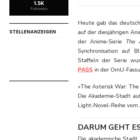
1.5K
Followers
Heute gab das deutsche Anime-Label peppermint anime auf deren Panel
STELLENANZEIGEN
auf der diesjährigen Ani
der Anime-Serie
The 
Synchronisation auf 
Staffeln der Serie wu
PASS
in der OmU-Fassun
»The Asterisk War: The Academy City on the Water« (dt.: The Asterisk War:
Die Akademie-Stadt auf
Light-Novel-Reihe vom 
DARUM GEHT ES
Die akademische Stad