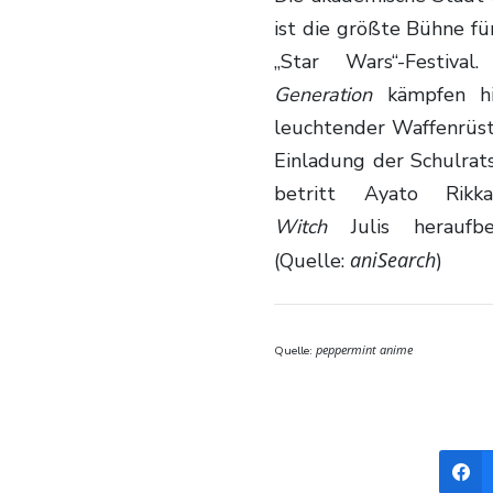
ist die größte Bühne f
„Star Wars“-Festi
Generation
kämpfen hie
leuchtender Waffenrüstu
Einladung der Schulrat
betritt Ayato Ri
Witch
Julis heraufbe
aniSearch
(Quelle:
)
Quelle:
peppermint anime