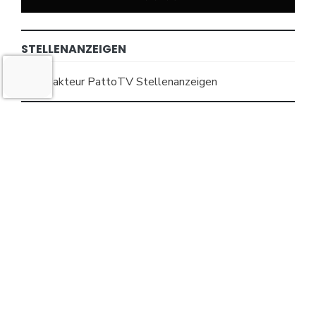
STELLENANZEIGEN
MEHR BEITRÄGE
12. Juni 2026
Kostenlose Demo zu »Echoes of
Aincrad« erscheint bald
Spiele News