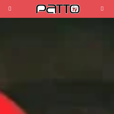
Home
Anime News
Spiele News
Reviews
Previews
Gaming-Eventkalender