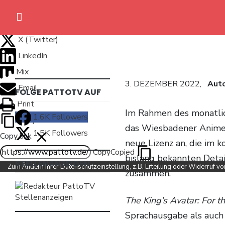
Close
Share via
Facebook
X (Twitter)
Home
LinkedIn
Anime News
Mix
3. DEZEMBER 2022,
Aut
Email
FOLGE PATTOTV AUF
Spiele News
Print
Im Rahmen des monatli
1.6K
Followers
Reviews
Copy Link
das Wiesbadener Anime
1.5K
Followers
Copy link
Previews
neue Lizenz an, die im k
Copy
Copied
bislang bekannten Detai
STELLENANZEIGEN
Gaming-Eventkalender
Zum Ändern Ihrer Datenschutzeinstellung, z.B. Erteilung oder Widerruf von 
zusammen.
TV-Programm
The King’s Avatar: For 
Sprachausgabe als auch