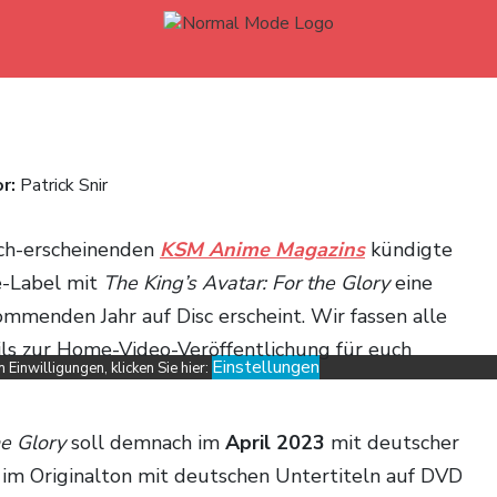
or:
Patrick Snir
ch-erscheinenden
KSM Anime Magazins
kündigte
-Label mit
The King’s Avatar: For the Glory
eine
ommenden Jahr auf Disc erscheint. Wir fassen alle
ls zur Home-Video-Veröffentlichung für euch
Einstellungen
Einwilligungen, klicken Sie hier:
the Glory
soll demnach im
April 2023
mit deutscher
 im Originalton mit deutschen Untertiteln auf DVD