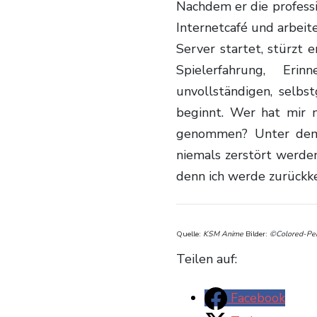
Nachdem er die professi
Internetcafé und arbeit
Server startet, stürzt e
Spielerfahrung, Er
unvollständigen, selbs
beginnt. Wer hat mir 
genommen? Unter dem
niemals zerstört werden
denn ich werde zurückk
Quelle:
KSM Anime
Bilder:
©Colored-Penc
Teilen auf:
Facebook