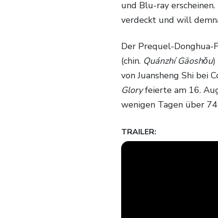
und Blu-ray erscheinen.
verdeckt und will demn
Der Prequel-Donghua-
(chin.
Quánzhí Gāoshǒu
)
von Juansheng Shi bei C
Glory
feierte am 16. Au
wenigen Tagen über 74 M
TRAILER: