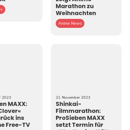
Marathon zu
ws
Weihnachten
Anime News
r 2023
21. November 2023
ben MAXX:
Shinkai-
Clover«
Filmmarathon:
urück ins
ProSieben MAXX
e Free-TV
setzt Termin für