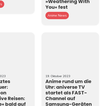
»Weathering With
ws
You« fest
Anime News
2023
19. Oktober 2023
tztes
Anime rund um die
er:
Uhr: aniverse TV
on
startet als FAST-
ive Reisen:
Channel auf
e« bald auf
Samsung-Geräten