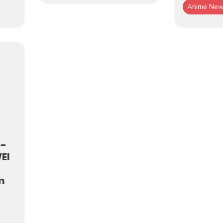
Anime Ne
e-
EI
m