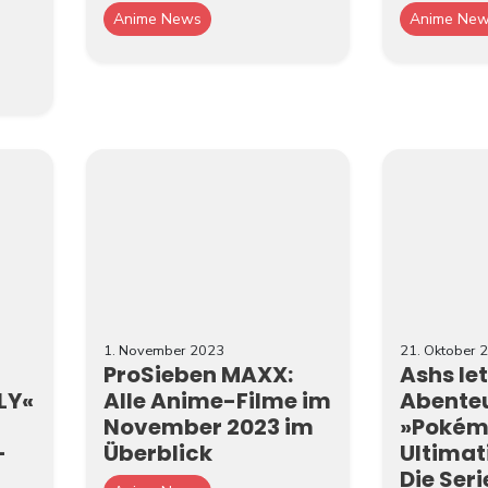
Anime News
Anime Ne
1. November 2023
21. Oktober 
ProSieben MAXX:
Ashs le
LY«
Alle Anime-Filme im
Abenteu
November 2023 im
»Pokém
-
Überblick
Ultimat
Die Seri