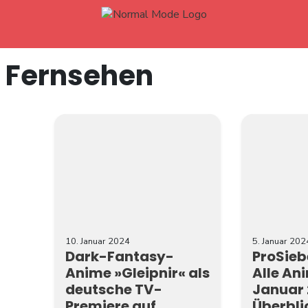
chutzeinstellung, z.B. Erteilung oder Widerruf von Einwilligungen, klicken Si
 Fernsehen
10. Januar 2024
5. Januar 202
Dark-Fantasy-
ProSie
Anime »Gleipnir« als
Alle An
deutsche TV-
Januar 
Premiere auf
Überbli