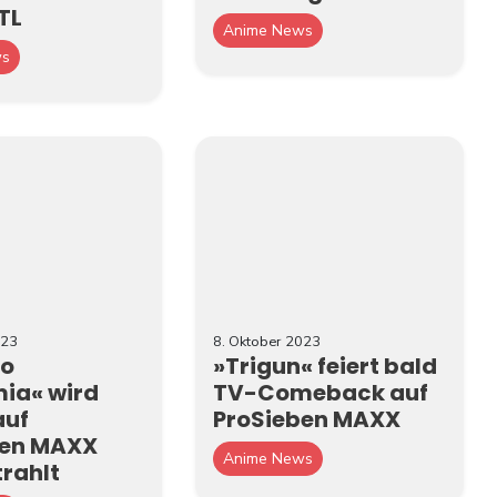
TL
Anime News
ws
023
8. Oktober 2023
ro
»Trigun« feiert bald
ia« wird
TV-Comeback auf
auf
ProSieben MAXX
ben MAXX
Anime News
rahlt