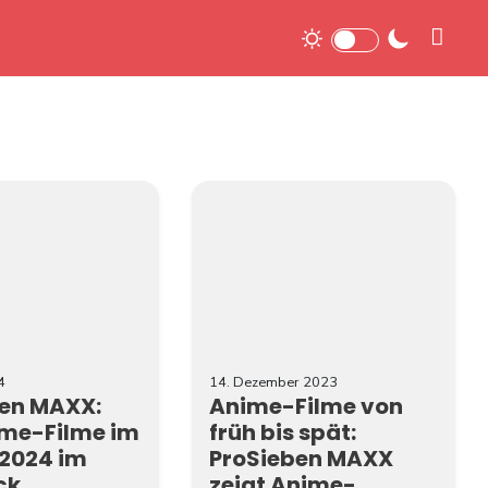
Einstellungen
e hier:
4
14. Dezember 2023
ben MAXX:
Anime-Filme von
ime-Filme im
früh bis spät:
2024 im
ProSieben MAXX
ck
zeigt Anime-