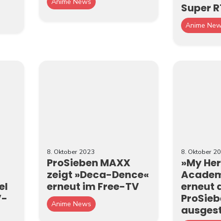
Anime News
Super R
Anime Ne
8. Oktober 2023
8. Oktober 2
ProSieben MAXX
»My He
zeigt »Deca-Dence«
Academ
el
erneut im Free-TV
erneut 
V-
ProSie
Anime News
ausgest