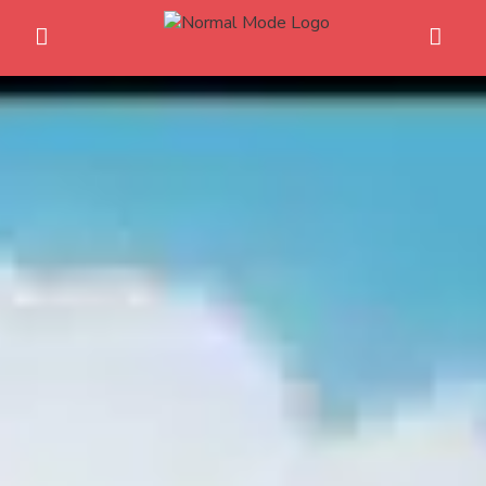
Home
Anime News
Spiele News
Reviews
Previews
Gaming-Eventkalender