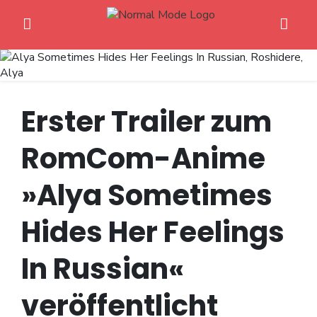
Erster Trailer zum
RomCom-Anime
Home
»Alya Sometimes
Anime News
Spiele News
Hides Her Feelings
Reviews
In Russian«
Previews
veröffentlicht
Gaming-Eventkalender