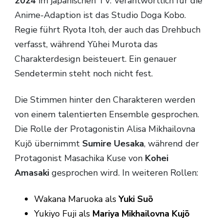
2024
im japanischen TV. Verantwortlich für die
Anime-Adaption ist das Studio Doga Kobo.
Regie führt Ryota Itoh, der auch das Drehbuch
verfasst, während Yūhei Murota das
Charakterdesign beisteuert. Ein genauer
Sendetermin steht noch nicht fest.
Die Stimmen hinter den Charakteren werden
von einem talentierten Ensemble gesprochen.
Die Rolle der Protagonistin Alisa Mikhailovna
Kujō übernimmt
Sumire Uesaka
, während der
Protagonist Masachika Kuse von
Kohei
Amasaki
gesprochen wird. In weiteren Rollen:
Wakana Maruoka als
Yuki Suō
Yukiyo Fuji als
Mariya Mikhailovna Kujō