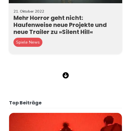
21. Oktober 2022
Mehr Horror geht nicht:
Haufenweise neue Projekte und
neue Trailer zu »Silent Hill«
Spiele News
Top Beiträge