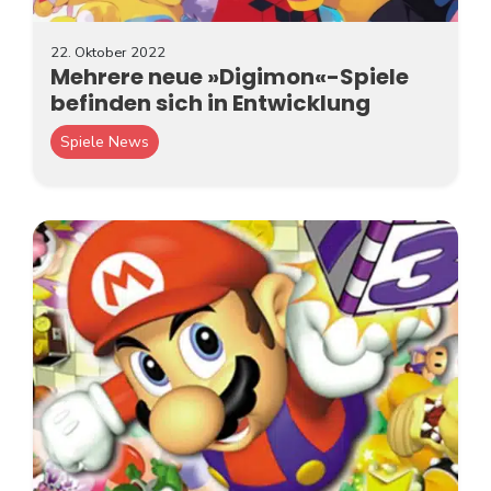
22. Oktober 2022
Mehrere neue »Digimon«-Spiele
befinden sich in Entwicklung
Spiele News