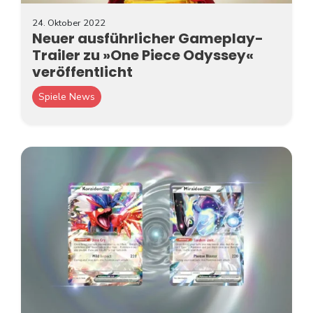
24. Oktober 2022
Neuer ausführlicher Gameplay-
Trailer zu »One Piece Odyssey«
veröffentlicht
Spiele News