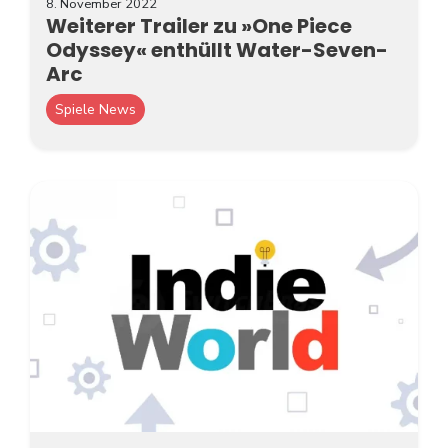
8. November 2022
Weiterer Trailer zu »One Piece
Odyssey« enthüllt Water-Seven-
Arc
Spiele News