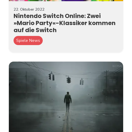
22. Oktober 2022
Nintendo Switch Online: Zwei
»Mario Party«-Klassiker kommen
auf die Switch
Spiele News