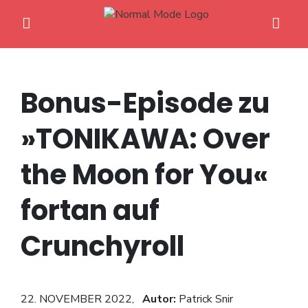
Bonus-Episode zu
»TONIKAWA: Over
Home
the Moon for You«
Anime News
fortan auf
Spiele News
Crunchyroll
Reviews
Previews
22. NOVEMBER 2022,
Autor:
Patrick Snir
Gaming-Eventkalender