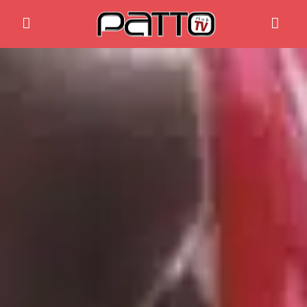
Home
Anime News
Spiele News
Reviews
Previews
Gaming-Eventkalender