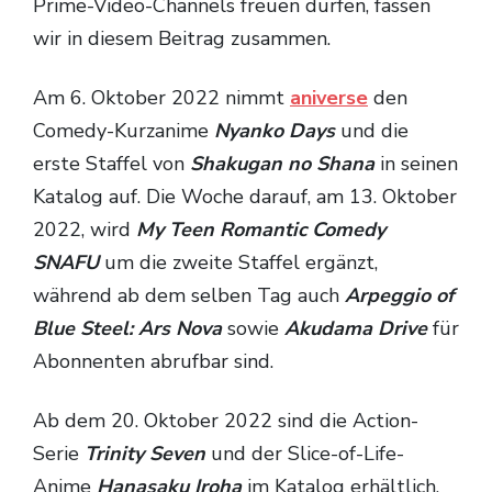
Prime-Video-Channels freuen dürfen, fassen
wir in diesem Beitrag zusammen.
Am 6. Oktober 2022 nimmt
aniverse
den
Comedy-Kurzanime
Nyanko Days
und die
erste Staffel von
Shakugan no Shana
in seinen
Katalog auf. Die Woche darauf, am 13. Oktober
2022, wird
My Teen Romantic Comedy
SNAFU
um die zweite Staffel ergänzt,
während ab dem selben Tag auch
Arpeggio of
Blue Steel: Ars Nova
sowie
Akudama Drive
für
Abonnenten abrufbar sind.
Ab dem 20. Oktober 2022 sind die Action-
Serie
Trinity Seven
und der Slice-of-Life-
Anime
Hanasaku Iroha
im Katalog erhältlich,